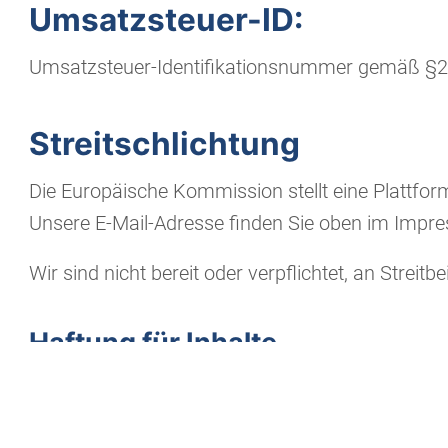
Umsatzsteuer-ID:
Umsatzsteuer-Identifikationsnummer gemäß §27
Streitschlichtung
Die Europäische Kommission stellt eine Plattform
Unsere E-Mail-Adresse finden Sie oben im Impr
Wir sind nicht bereit oder verpflichtet, an Strei
Haftung für Inhalte
Als Diensteanbieter sind wir gemäß § 7 Abs.1 TM
10 TMG sind wir als Diensteanbieter jedoch nich
Umständen zu forschen, die auf eine rechtswidri