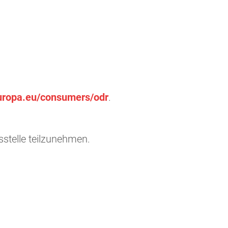
europa.eu/consumers/odr
.
sstelle teilzunehmen.
lgemeinen Gesetzen verantwortlich. Nach §§ 8 bis
de Informationen zu überwachen oder nach