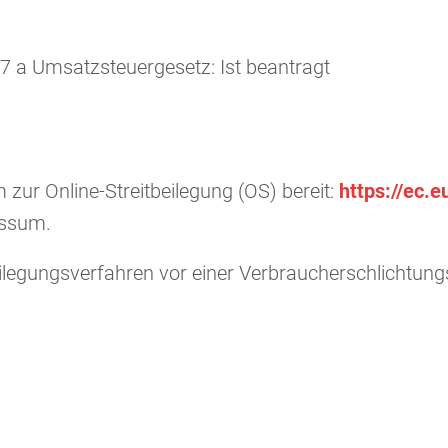
 a Umsatzsteuergesetz: Ist beantragt
 zur Online-Streitbeilegung (OS) bereit:
https://ec.
essum.
tbeilegungsverfahren vor einer Verbraucherschlichtung
G für eigene Inhalte auf diesen Seiten nach den al
t verpflichtet, übermittelte oder gespeicherte frem
ge Tätigkeit hinweisen.