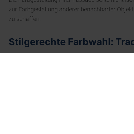
zur Farbgestaltung anderer benachbarter Objekte
zu schaffen.
Stilgerechte Farbwahl: Tra
Die Wahl der Farben sollte auch den architekton
bevorzugen oder die traditionelle Eleganz bewa
Realistische Vorschau: F
Um die ideale Farbkombination für Ihre Fassade 
Fotos oder Bauzeichnungen bearbeiten und reali
Fassadentypen zur Verfügung, um Ihnen die Ausw