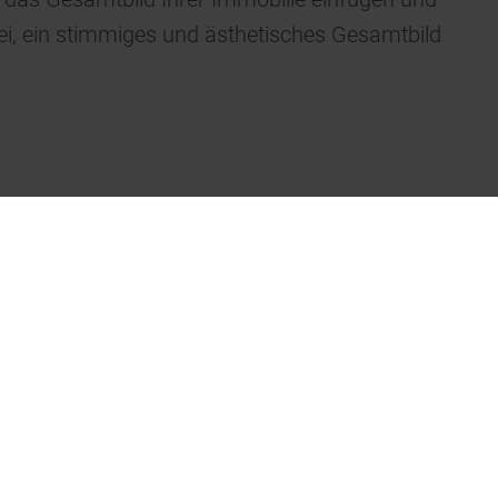
ei, ein stimmiges und ästhetisches Gesamtbild
chtigen. Ob Sie einen zeitgenössischen Look
e diesem Anspruch gerecht werden.
lung
, die spezielle Farbgestaltungen anhand Ihrer
e umfangreiche Farbmustersammlung für gängige