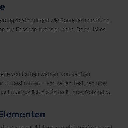
se
tterungsbedingungen wie Sonneneinstrahlung,
he der Fassade beanspruchen. Daher ist es
alette von Farben wählen, von sanften
ktur zu bestimmen – von rauen Texturen über
lusst maßgeblich die Ästhetik Ihres Gebäudes.
 Elementen
in das Gesamtbild Ihrer Immobilie einfügen und