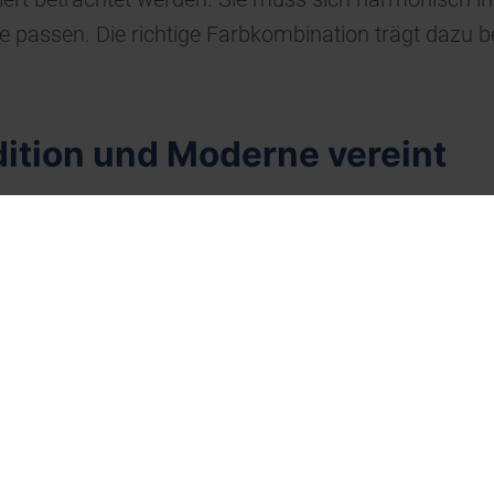
 passen. Die richtige Farbkombination trägt dazu b
dition und Moderne vereint
ischen Stil und die Tradition des Gebäudes berücksi
hren möchten, die Farbgestaltung der Fassade sollt
arbberatung und Mustersamm
zu finden, können Sie auf Farbstudios zurückgreifen
stisch darstellen. Darüber hinaus steht Ihnen ein
ahl zu erleichtern.