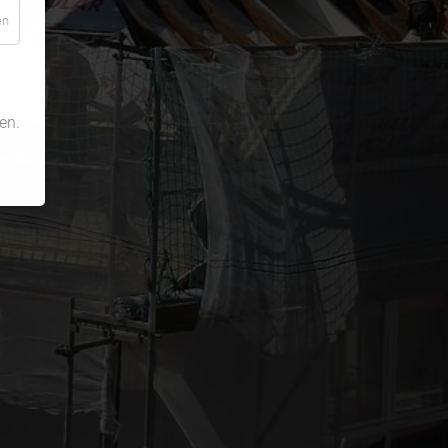
en
en.