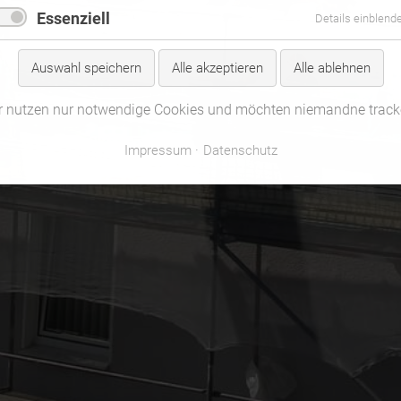
Essenziell
Details einblend
Auswahl speichern
Alle akzeptieren
Alle ablehnen
r nutzen nur notwendige Cookies und möchten niemandne track
Impressum
Datenschutz